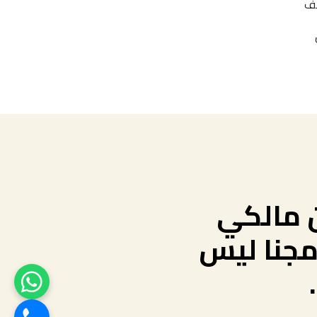
نف
ن مالكي
مجنا ليس