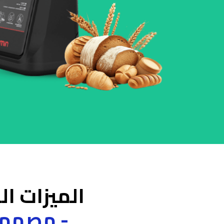
الميزات ال
- مصمم ل