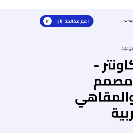
احجز مكالمة الآن
بية
ودية.
ونتر -
ع مصمم
والمقاهي
بية