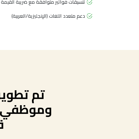
تنسيقات فواتير متوافقة مع ضريبة القيمة
دعم متعدد اللغات (الإنجليزية/العربية)
تم تطوير
وموظفي ال
ق