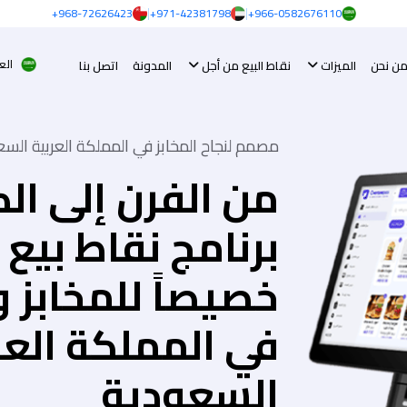
|
|
968-72626423+
971-42381798+
966-0582676110+
العر
ن نحن
الميزات
نقاط البيع من أجل
المدونة
اتصل بنا
مصمم لنجاح المخابز في المملكة العربية السع
من الفرن إلى الكا
برنامج نقاط بي
خصيصاً للمخابز 
في المملكة العر
السعودية